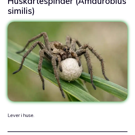
Huskartespinder (Amaurobius
similis)
Lever i huse.