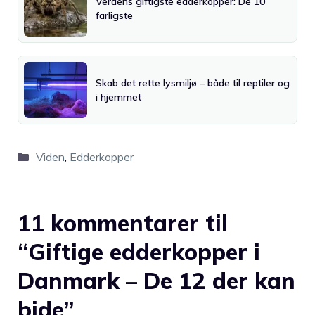
Verdens giftigste edderkopper: De 10
farligste
Skab det rette lysmiljø – både til reptiler og
i hjemmet
Kategorier
Viden
,
Edderkopper
11 kommentarer til
“Giftige edderkopper i
Danmark – De 12 der kan
bide”