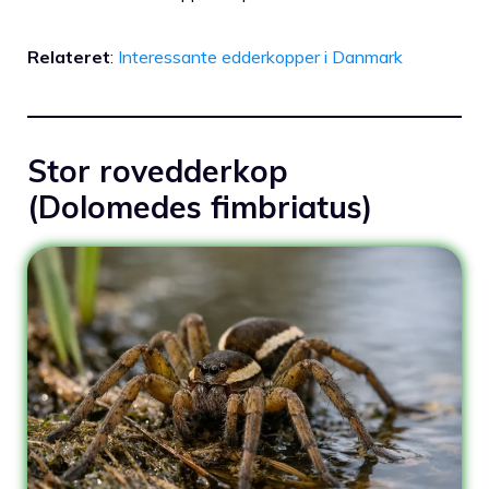
Relateret
:
Interessante edderkopper i Danmark
Stor rovedderkop
(Dolomedes fimbriatus)