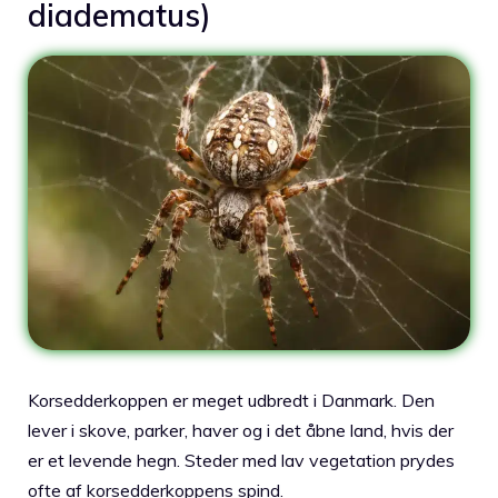
diadematus)
Korsedderkoppen er meget udbredt i Danmark. Den
lever i skove, parker, haver og i det åbne land, hvis der
er et levende hegn. Steder med lav vegetation prydes
ofte af korsedderkoppens spind.