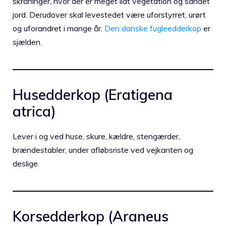
skråninger, hvor der er meget lidt vegetation og sandet
jord. Derudover skal levestedet være uforstyrret, urørt
og uforandret i mange år.
Den danske fugleedderkop
er
sjælden.
Husedderkop (Eratigena
atrica)
Lever i og ved huse, skure, kældre, stengærder,
brændestabler, under afløbsriste ved vejkanten og
deslige.
Korsedderkop (Araneus