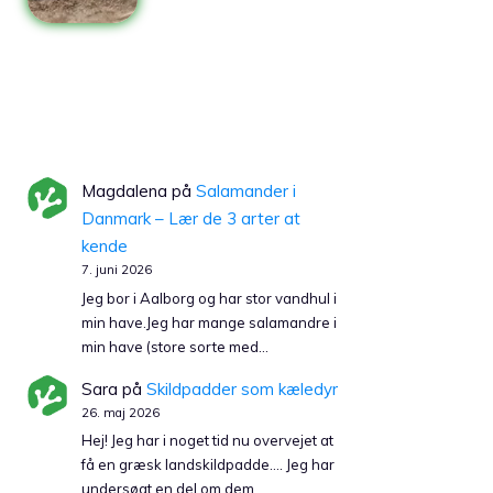
Magdalena
på
Salamander i
Danmark – Lær de 3 arter at
kende
7. juni 2026
Jeg bor i Aalborg og har stor vandhul i
min have.Jeg har mange salamandre i
min have (store sorte med…
Sara
på
Skildpadder som kæledyr
26. maj 2026
Hej! Jeg har i noget tid nu overvejet at
få en græsk landskildpadde…. Jeg har
undersøgt en del om dem…