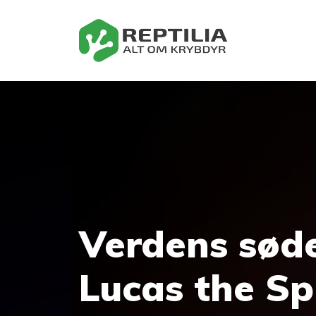
Hop
til
indhold
Verdens sød
Lucas the Sp