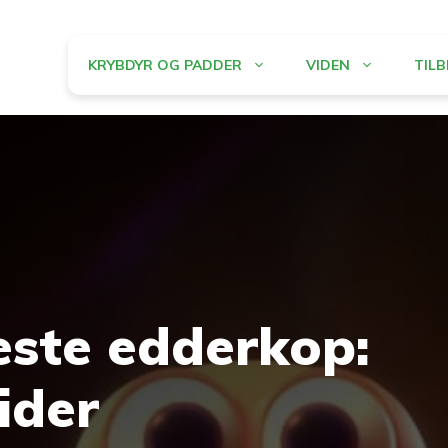
KRYBDYR OG PADDER
VIDEN
TIL
este edderkop:
ider