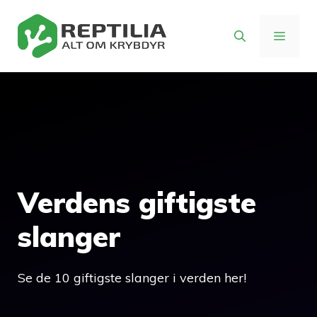
Hop
til
MENU
indhold
Verdens giftigste
slanger
Se de 10 giftigste slanger i verden her!