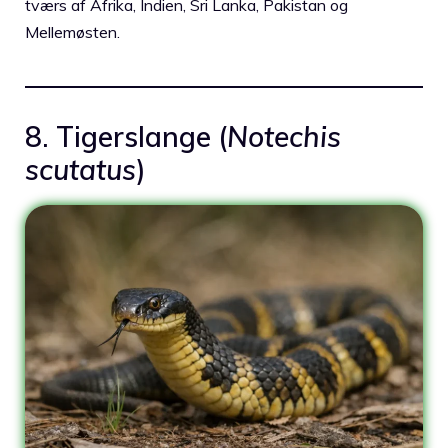
tværs af Afrika, Indien, Sri Lanka, Pakistan og
Mellemøsten.
8. Tigerslange (
Notechis
scutatus
)