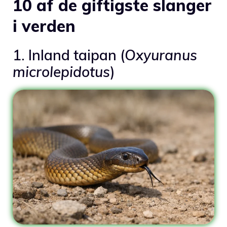
10 af de giftigste slanger
i verden
1. Inland taipan (
Oxyuranus
microlepidotus
)