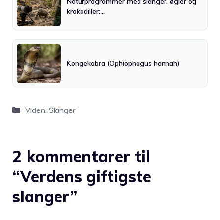
Naturprogrammer med slanger, øgler og
krokodiller:…
Kongekobra (Ophiophagus hannah)
Kategorier
Viden
,
Slanger
2 kommentarer til
“Verdens giftigste
slanger”