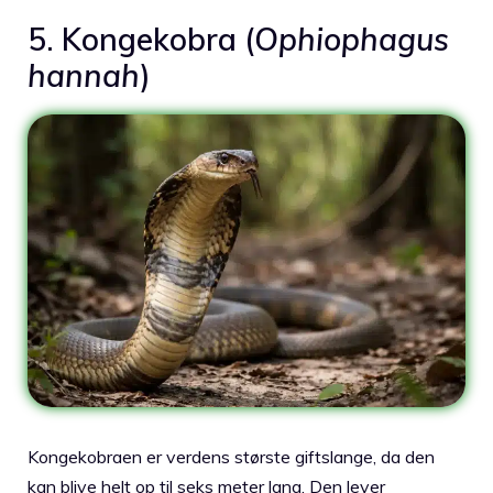
5. Kongekobra (
Ophiophagus
hannah
)
Kongekobraen er verdens største giftslange, da den
kan blive helt op til seks meter lang. Den lever