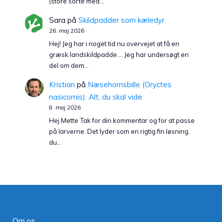
(store sorte med…
Sara
på
Skildpadder som kæledyr
26. maj 2026
Hej! Jeg har i noget tid nu overvejet at få en
græsk landskildpadde…. Jeg har undersøgt en
del om dem…
Kristian
på
Næsehornsbille (Oryctes
nasicornis): Alt, du skal vide
8. maj 2026
Hej Mette Tak for din kommentar og for at passe
på larverne. Det lyder som en rigtig fin løsning,
du…
Om os