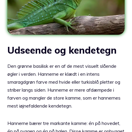
Udseende og kendetegn
Den grønne basilisk er en af de mest visuelt slående
øgler i verden. Hannerne er klædt i en intens
smaragdgrøn farve med hvide eller turkisblå pletter og
striber langs siden. Hunnerne er mere afdæmpede i
farven og mangler de store kamme, som er hannernes
mest iøjnefaldende kendetegn.
Hannerne bærer tre markante kamme: én på hovedet,
én på ryggen og én på halen. Disse kamme er opbygget