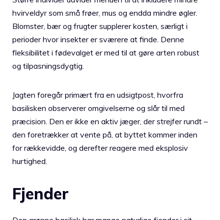
hvirveldyr som små frøer, mus og endda mindre øgler.
Blomster, bær og frugter supplerer kosten, særligt i
perioder hvor insekter er sværere at finde. Denne
fleksibilitet i fødevalget er med til at gøre arten robust
og tilpasningsdygtig.
Jagten foregår primært fra en udsigtpost, hvorfra
basilisken observerer omgivelserne og slår til med
præcision. Den er ikke en aktiv jæger, der strejfer rundt –
den foretrækker at vente på, at byttet kommer inden
for rækkevidde, og derefter reagere med eksplosiv
hurtighed.
Fjender
Den grønne basilisk har mange naturlige fjender i sit