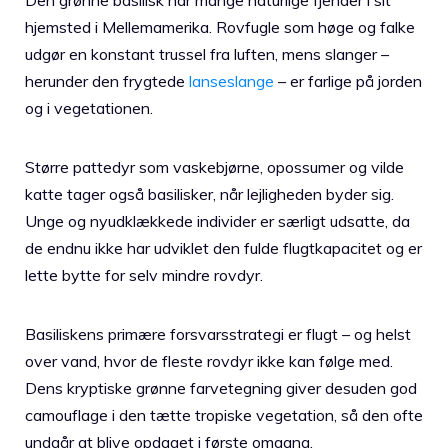
hjemsted i Mellemamerika. Rovfugle som høge og falke
udgør en konstant trussel fra luften, mens slanger –
herunder den frygtede
lanseslange
– er farlige på jorden
og i vegetationen.
Større pattedyr som vaskebjørne, opossumer og vilde
katte tager også basilisker, når lejligheden byder sig.
Unge og nyudklækkede individer er særligt udsatte, da
de endnu ikke har udviklet den fulde flugtkapacitet og er
lette bytte for selv mindre rovdyr.
Basiliskens primære forsvarsstrategi er flugt – og helst
over vand, hvor de fleste rovdyr ikke kan følge med.
Dens kryptiske grønne farvetegning giver desuden god
camouflage i den tætte tropiske vegetation, så den ofte
undgår at blive opdaget i første omgang.