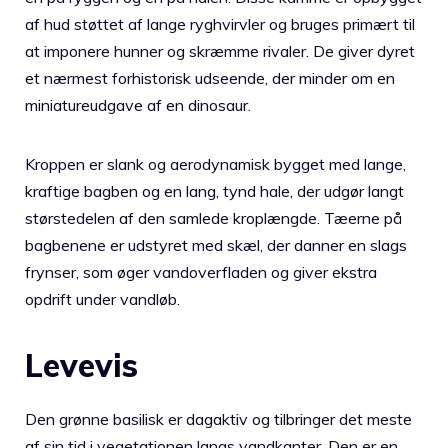
af hud støttet af lange ryghvirvler og bruges primært til
at imponere hunner og skræmme rivaler. De giver dyret
et nærmest forhistorisk udseende, der minder om en
miniatureudgave af en dinosaur.
Kroppen er slank og aerodynamisk bygget med lange,
kraftige bagben og en lang, tynd hale, der udgør langt
størstedelen af den samlede kroplængde. Tæerne på
bagbenene er udstyret med skæl, der danner en slags
frynser, som øger vandoverfladen og giver ekstra
opdrift under vandløb.
Levevis
Den grønne basilisk er dagaktiv og tilbringer det meste
af sin tid i vegetationen langs vandkanter. Den er en