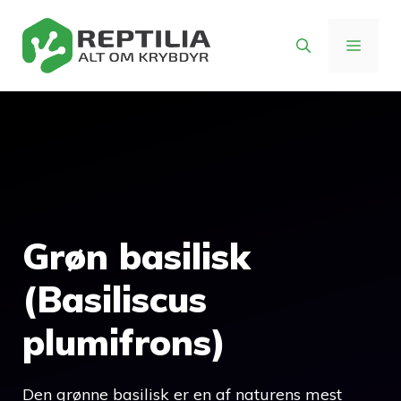
Hop
til
MENU
indhold
Grøn basilisk
(Basiliscus
plumifrons)
Den grønne basilisk er en af naturens mest