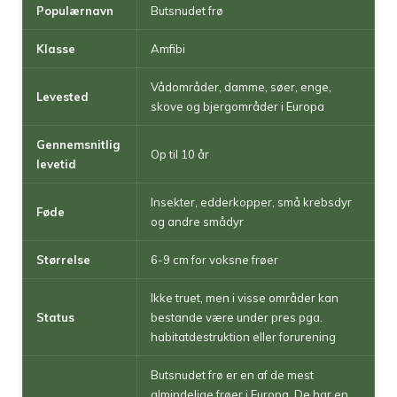
Populærnavn
Butsnudet frø
Klasse
Amfibi
Vådområder, damme, søer, enge,
Levested
skove og bjergområder i Europa
Gennemsnitlig
Op til 10 år
levetid
Insekter, edderkopper, små krebsdyr
Føde
og andre smådyr
Størrelse
6-9 cm for voksne frøer
Ikke truet, men i visse områder kan
Status
bestande være under pres pga.
habitatdestruktion eller forurening
Butsnudet frø er en af de mest
almindelige frøer i Europa. De har en