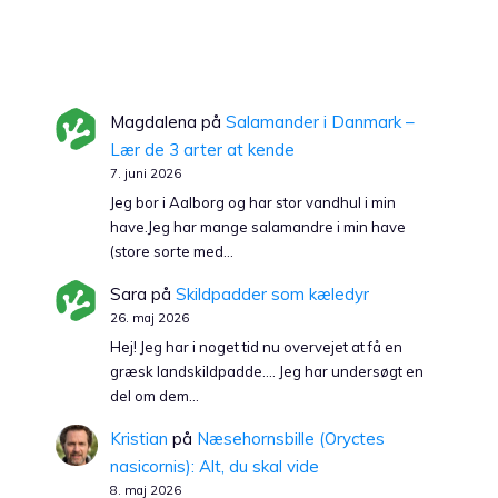
Magdalena
på
Salamander i Danmark –
Lær de 3 arter at kende
7. juni 2026
Jeg bor i Aalborg og har stor vandhul i min
have.Jeg har mange salamandre i min have
(store sorte med…
Sara
på
Skildpadder som kæledyr
26. maj 2026
Hej! Jeg har i noget tid nu overvejet at få en
græsk landskildpadde…. Jeg har undersøgt en
del om dem…
Kristian
på
Næsehornsbille (Oryctes
nasicornis): Alt, du skal vide
8. maj 2026