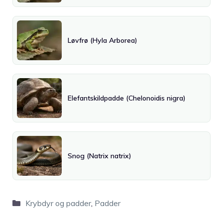
Løvfrø (Hyla Arborea)
Elefantskildpadde (Chelonoidis nigra)
Snog (Natrix natrix)
Kategorier
Krybdyr og padder
,
Padder