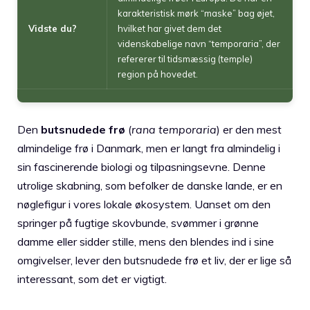
karakteristisk mørk “maske” bag øjet,
Vidste du?
hvilket har givet dem det
videnskabelige navn “temporaria”, der
refererer til tidsmæssig (temple)
region på hovedet.
Den
butsnudede frø
(
rana temporaria
) er den mest
almindelige frø i Danmark, men er langt fra almindelig i
sin fascinerende biologi og tilpasningsevne. Denne
utrolige skabning, som befolker de danske lande, er en
nøglefigur i vores lokale økosystem. Uanset om den
springer på fugtige skovbunde, svømmer i grønne
damme eller sidder stille, mens den blendes ind i sine
omgivelser, lever den butsnudede frø et liv, der er lige så
interessant, som det er vigtigt.