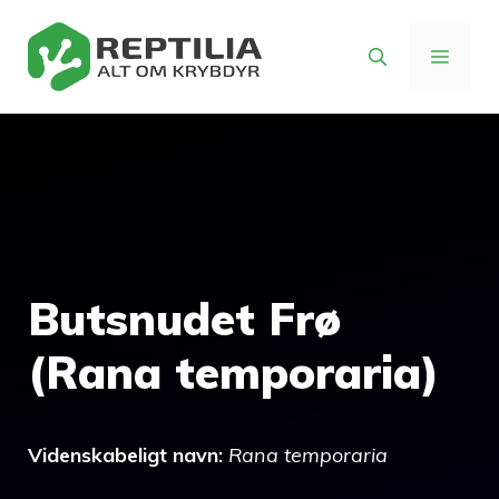
Hop
til
MENU
indhold
Butsnudet Frø
(Rana temporaria)
Videnskabeligt navn:
Rana temporaria