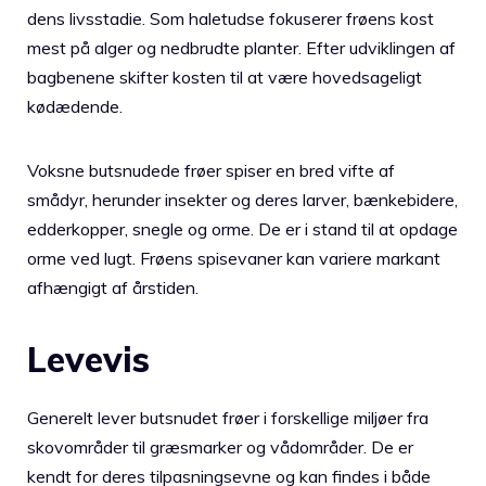
dens livsstadie. Som haletudse fokuserer frøens kost
mest på alger og nedbrudte planter. Efter udviklingen af
bagbenene skifter kosten til at være hovedsageligt
kødædende​​​.
Voksne butsnudede frøer spiser en bred vifte af
smådyr, herunder insekter og deres larver, bænkebidere,
edderkopper, snegle og orme. De er i stand til at opdage
orme ved lugt. Frøens spisevaner kan variere markant
afhængigt af årstiden.
Levevis
Generelt lever butsnudet frøer i forskellige miljøer fra
skovområder til græsmarker og vådområder. De er
kendt for deres tilpasningsevne og kan findes i både