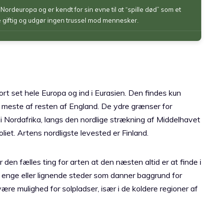
i Nordeuropa og er kendt for sin evne til at “spille død” som et
e giftig og udgør ingen trussel mod mennesker.
rt set hele Europa og ind i Eurasien. Den findes kun
et meste af resten af England. De ydre grænser for
i Nordafrika, langs den nordlige strækning af Middelhavet
oliet. Artens nordligste levested er Finland.
den fælles ting for arten at den næsten altid er at finde i
 enge eller lignende steder som danner baggrund for
ære mulighed for solpladser, især i de koldere regioner af