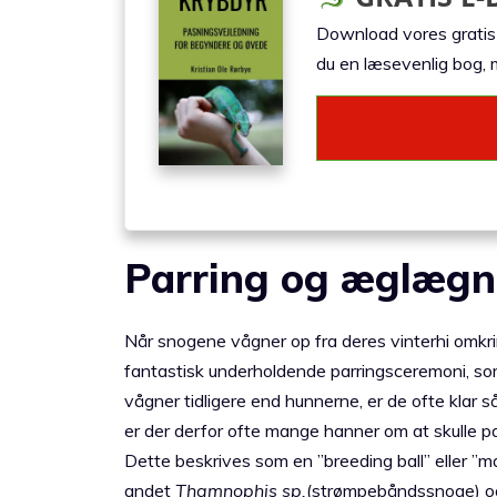
Download vores gratis e
du en læsevenlig bog, m
Parring og æglægn
Når snogene vågner op fra deres vinterhi omkri
fantastisk underholdende parringsceremoni, so
vågner tidligere end hunnerne, er de ofte klar 
er der derfor ofte mange hanner om at skulle pa
Dette beskrives som en ”breeding ball” eller ”
andet
Thamnophis sp.
(strømpebåndssnoge) o