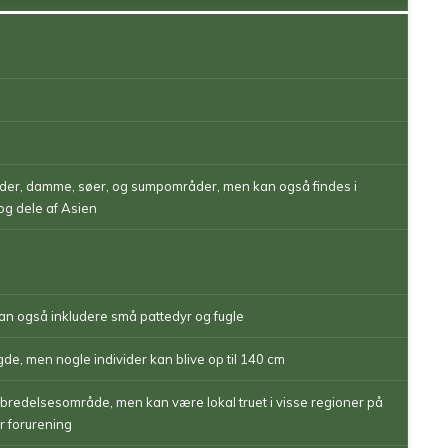
der, damme, søer, og sumpområder, men kan også findes i
og dele af Asien
kan også inkludere små pattedyr og fugle
de, men nogle individer kan blive op til 140 cm
udbredelsesområde, men kan være lokal truet i visse regioner på
er forurening