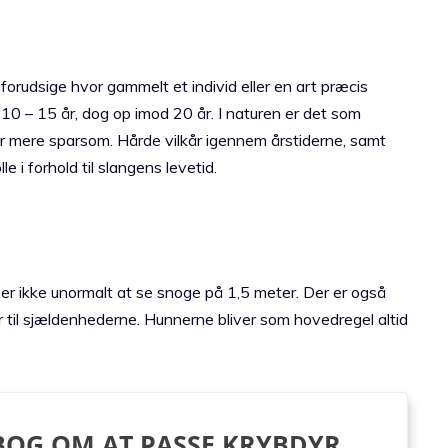
orudsige hvor gammelt et individ eller en art præcis
10 – 15 år, dog op imod 20 år. I naturen er det som
er mere sparsom. Hårde vilkår igennem årstiderne, samt
e i forhold til slangens levetid.
er ikke unormalt at se snoge på 1,5 meter. Der er også
 til sjældenhederne. Hunnerne bliver som hovedregel altid
BOG OM AT PASSE KRYBDYR