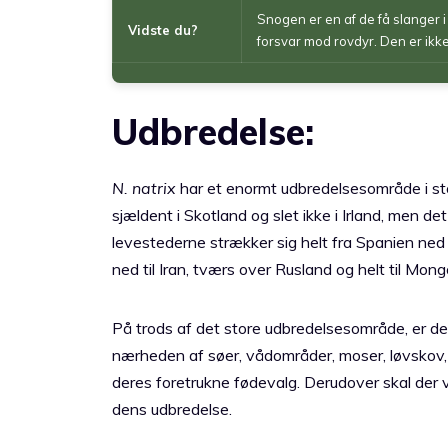
Snogen er en af ​​de få slanger 
Vidste du?
forsvar mod rovdyr. Den er ikk
Udbredelse:
N. natrix
har et enormt udbredelsesområde i sto
sjældent i Skotland og slet ikke i Irland, men d
levestederne strækker sig helt fra Spanien ned 
ned til Iran, tværs over Rusland og helt til Mong
På trods af det store udbredelsesområde, er der 
nærheden af søer, vådområder, moser, løvskov,
deres foretrukne fødevalg. Derudover skal der v
dens udbredelse.