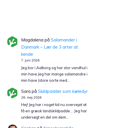
Magdalena
på
Salamander i
Danmark – Lær de 3 arter at
kende
7. juni 2026
Jeg bor i Aalborg og har stor vandhul i
min have.Jeg har mange salamandre i
min have (store sorte med…
Sara
på
Skildpadder som kæledyr
26. maj 2026
Hej! Jeg har i noget tid nu overvejet at
få en græsk landskildpadde…. Jeg har
undersøgt en del om dem…