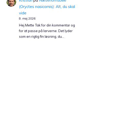
Kristian
på
Næsehornsbille
(Oryctes nasicornis): Alt, du skal
vide
8. maj 2026
Hej Mette Tak for din kommentar og
for at passe på larverne. Det lyder
som en rigtig fin løsning, du…