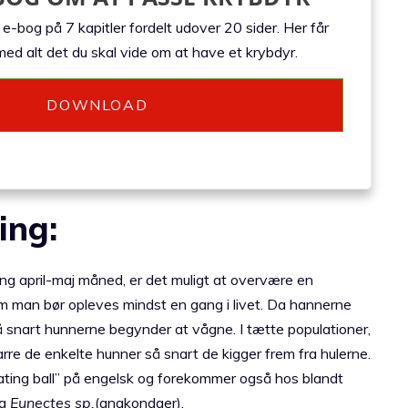
-bog på 7 kapitler fordelt udover 20 sider. Her får
ed alt det du skal vide om at have et krybdyr.
DOWNLOAD
ing:
ng april-maj måned, er det muligt at overvære en
m man bør opleves mindst en gang i livet. Da hannerne
så snart hunnerne begynder at vågne. I tætte populationer,
rre de enkelte hunner så snart de kigger frem fra hulerne.
mating ball” på engelsk og forekommer også hos blandt
g
Eunectes sp.
(anakondaer).