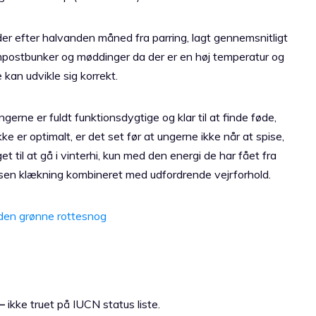
der efter halvanden måned fra parring, lagt gennemsnitligt
ompostbunker og møddinger da der er en høj temperatur og
kan udvikle sig korrekt.
ne er fuldt funktionsdygtige og klar til at finde føde,
ke er optimalt, er det set før at ungerne ikke når at spise,
et til at gå i vinterhi, kun med den energi de har fået fra
en klækning kombineret med udfordrende vejrforhold.
den grønne rottesnog
–
ikke truet på IUCN status liste.