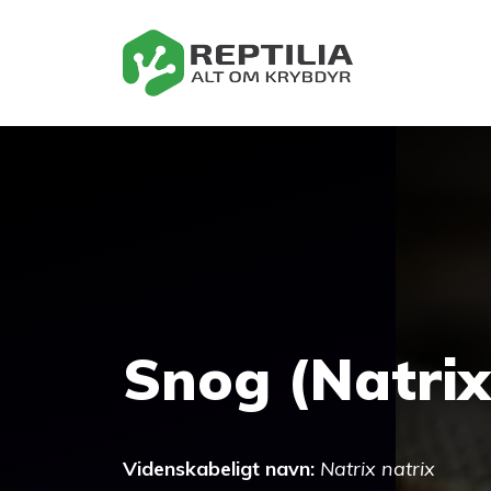
Hop
til
indhold
Snog (Natrix
Videnskabeligt navn:
Natrix natrix