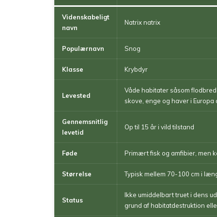
Videnskabeligt
Natrix natrix
navn
Populærnavn
Snog
Klasse
Krybdyr
Våde habitater såsom flodbred
Levested
skove, enge og haver i Europa 
Gennemsnitlig
Op til 15 år i vild tilstand
levetid
Føde
Primært fisk og amfibier, men 
Størrelse
Typisk mellem 70-100 cm i læng
Ikke umiddelbart truet i dens 
Status
grund af habitatdestruktion ell