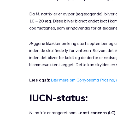
Da
N. natrix
er er ovipar (æglæggende), bliver 
10 – 20 æg. Disse bliver blandt andet lagt i k
god fugtighed, som er nødvendig for at æggene 
Æggene klækker omkring start september og unger
inden de skal finde ly for vinteren. Selvom det ik
inden det bliver for koldt og de derfor er nødsag
blommesækken i ægget. Dette kan skyldes en s
Læs også
:
Lær mere om Gonyosoma Prasina, 
IUCN-status:
N. natrix
er rangeret som
Least concern
(
LC) 