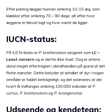
Efter parring lægger hunnen omkring 10-15 æg, som
klækker efter omkring 70 – 90 dage, alt efter hvor
æggene er blevet lagt og hvor varmt de ligger.
IUCN-status:
På IUCN-listen er
P. breitensteini
rangeret som
LC –
Least concern
og er derfor ikke truet. Dog er artens
skind meget eftertragtet i skindhandlen på grund af det
flotte mønster. Dette betyder at antallet af dyr i nogen
områder er faldet betragteligt, og det estimeres at der
hvert år indfanges omkring 100.000 individer af
P.
curtus, P. breitensteini og P. brongersmai
.
Udseende og kendetegn: