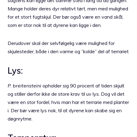
sagtens kan ligge det samme sted i lang tid ad gangen.
Mange holder deres dyr relativt tørt, men med mulighed
for et stort fugtskjul. Der bør også være en vand skål,
som er stor nok til at dyrene kan ligge i den.
Derudover skal der selvfølgelig være mulighed for
skjulesteder, både i den varme og ”kolde” del af terrariet
Lys:
P. breitensteini
opholder sig 90 procent af tiden skjult
og stiller derfor ikke de store krav til uv lys. Dog vil det
være en stor fordel, hvis man har et terrarie med planter
i. Der bør være lys nok, til at dyrene kan skabe sig en
døgnrytme.