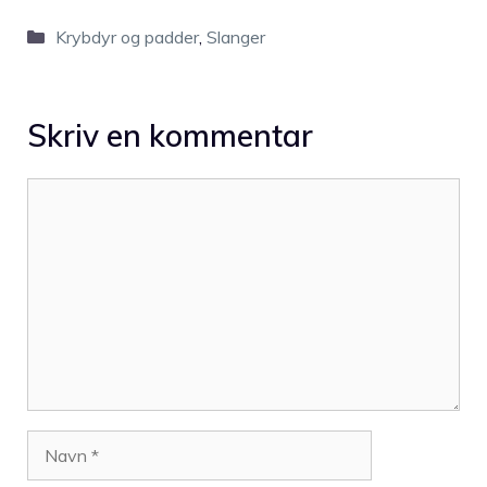
Kategorier
Krybdyr og padder
,
Slanger
Skriv en kommentar
Kommentar
Navn