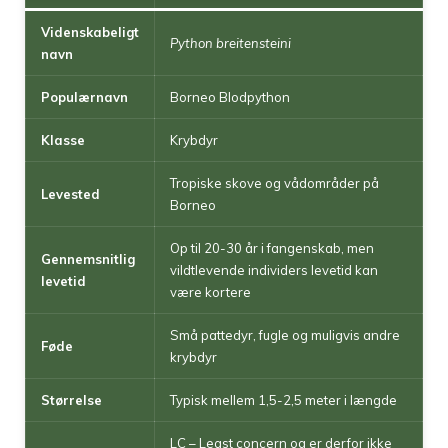
Videnskabeligt
Python breitensteini
navn
Populærnavn
Borneo Blodpython
Klasse
Krybdyr
Tropiske skove og vådområder på
Levested
Borneo
Op til 20-30 år i fangenskab, men
Gennemsnitlig
vildtlevende individers levetid kan
levetid
være kortere
Små pattedyr, fugle og muligvis andre
Føde
krybdyr
Størrelse
Typisk mellem 1,5-2,5 meter i længde
LC – Least concern og er derfor ikke