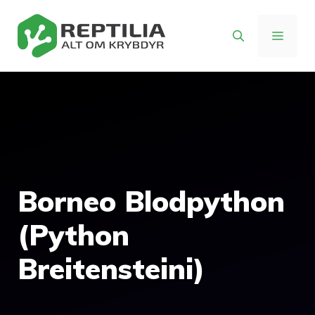
Hop
til
MENU
indhold
Borneo Blodpython
(Python
Breitensteini)