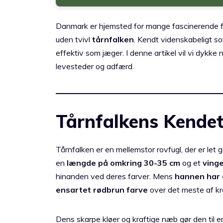
Danmark er hjemsted for mange fascinerende f
uden tvivl
tårnfalken
. Kendt videnskabeligt 
effektiv som jæger. I denne artikel vil vi dykke 
levesteder og adfærd.
Tårnfalkens Kende
Tårnfalken er en mellemstor rovfugl, der er let
en
længde på omkring 30-35 cm
og et
ving
hinanden ved deres farver. Mens
hannen har 
ensartet rødbrun farve
over det meste af k
Dens skarpe kløer og kraftige næb gør den til e