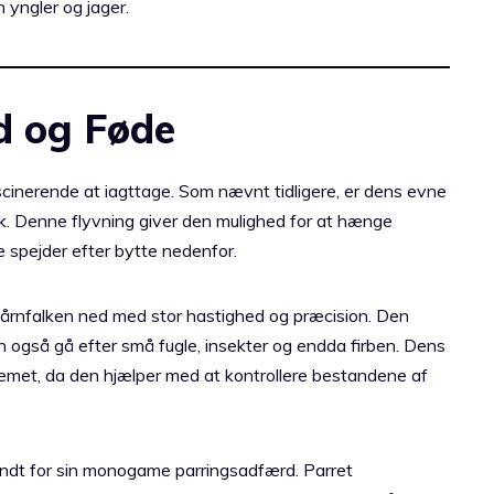
 yngler og jager.
d og Føde
cinerende at iagttage. Som nævnt tidligere, er dens evne
k. Denne flyvning giver den mulighed for at hænge
e spejder efter bytte nedenfor.
 tårnfalken ned med stor hastighed og præcision. Den
også gå efter små fugle, insekter og endda firben. Dens
ystemet, da den hjælper med at kontrollere bestandene af
ndt for sin monogame parringsadfærd. Parret