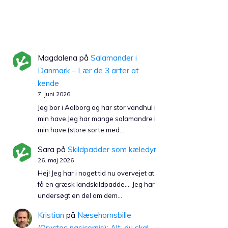
Magdalena
på
Salamander i
Danmark – Lær de 3 arter at
kende
7. juni 2026
Jeg bor i Aalborg og har stor vandhul i
min have.Jeg har mange salamandre i
min have (store sorte med…
Sara
på
Skildpadder som kæledyr
26. maj 2026
Hej! Jeg har i noget tid nu overvejet at
få en græsk landskildpadde…. Jeg har
undersøgt en del om dem…
Kristian
på
Næsehornsbille
(Oryctes nasicornis): Alt, du skal