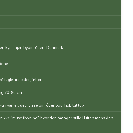
r, kystlinjer, byområder i Danmark
ldene
 fugle, insekter, firben
ng 70-80 cm
an være truet i visse områder pga. habitat tab
unikke “muse flyvning”, hvor den hænger stille i luften mens den