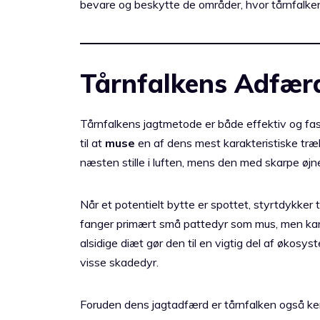
bevare og beskytte de områder, hvor tårnfalken
Tårnfalkens Adfær
Tårnfalkens jagtmetode er både effektiv og fas
til at
muse
en af dens mest karakteristiske træ
næsten stille i luften, mens den med skarpe øjn
Når et potentielt bytte er spottet, styrtdykker
fanger primært små pattedyr som mus, men kan 
alsidige diæt gør den til en vigtig del af økos
visse skadedyr.
Foruden dens jagtadfærd er tårnfalken også ke