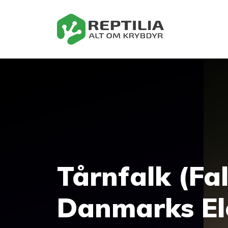
Hop
til
indhold
Tårnfalk (Fal
Danmarks El