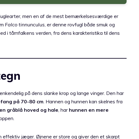
uglearter, men en af de mest bemærkelsesværdige er
som
Falco tinnunculus
, er denne rovfugl både smuk og
ned i tårnfalkens verden, fra dens karakteristika til dens
tegn
 genkendelig på dens slanke krop og lange vinger. Den har
efang på 70-80 cm
. Hannen og hunnen kan skelnes fra
en gråblå hoved og hale
, har
hunnen en mere
roppen.
n effektiv jæger. Øjnene er store og giver den et skarpt