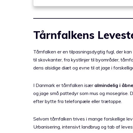
Tårnfalkens Levest
Tårnfalken er en tilpasningsdygtig fugl, der kan
til skovkanter, fra kystlinjer til byområder, tårn
dens alsidige diæt og evne til at jage i forskelli
I Danmark er tårnfalken især
almindelig i åbn
og jage små pattedyr som mus og mosegrise. De
efter bytte fra telefonpæle eller trætoppe.
Selvom tårnfalken trives i mange forskellige lev
Urbanisering, intensivt landbrug og tab af leves