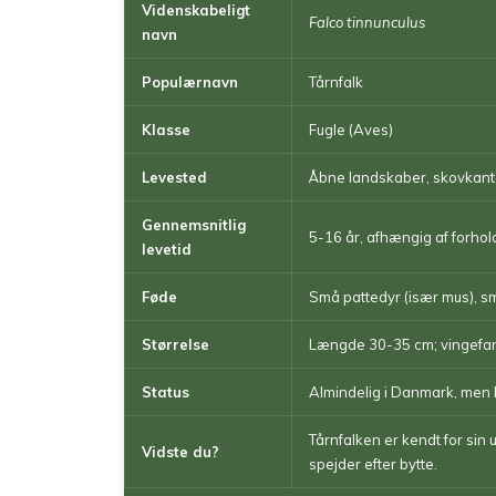
Videnskabeligt
Falco tinnunculus
navn
Populærnavn
Tårnfalk
Klasse
Fugle (Aves)
Levested
Åbne landskaber, skovkante
Gennemsnitlig
5-16 år, afhængig af forho
levetid
Føde
Små pattedyr (især mus), små
Størrelse
Længde 30-35 cm; vingefa
Status
Almindelig i Danmark, men k
Tårnfalken er kendt for sin 
Vidste du?
spejder efter bytte.