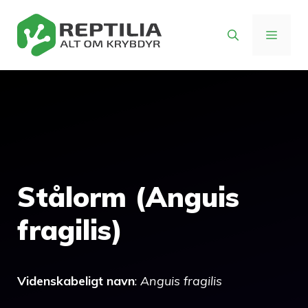
Hop
til
MENU
indhold
Stålorm (Anguis
fragilis)
Videnskabeligt navn
:
Anguis fragilis