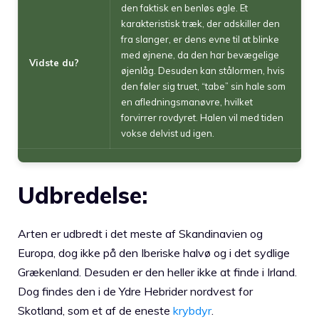
den faktisk en benløs øgle. Et
karakteristisk træk, der adskiller den
fra slanger, er dens evne til at blinke
med øjnene, da den har bevægelige
Vidste du?
øjenlåg. Desuden kan stålormen, hvis
den føler sig truet, “tabe” sin hale som
en afledningsmanøvre, hvilket
forvirrer rovdyret. Halen vil med tiden
vokse delvist ud igen.
Udbredelse:
Arten er udbredt i det meste af Skandinavien og
Europa, dog ikke på den Iberiske halvø og i det sydlige
Grækenland. Desuden er den heller ikke at finde i Irland.
Dog findes den i de Ydre Hebrider nordvest for
Skotland, som et af de eneste
krybdyr
.