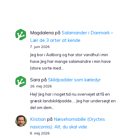
Magdalena
på
Salamander i Danmark –
Lær de 3 arter at kende
7. juni 2026
Jeg bor i Aalborg og har stor vandhul i min
have.Jeg har mange salamandre i min have
(store sorte med…
Sara
på
Skildpadder som kæledyr
26. maj 2026
Hej! Jeg har i noget tid nu overvejet at få en
græsk landskildpadde…. Jeg har undersøgt en
del om dem…
Kristian
på
Næsehornsbille (Oryctes
nasicornis): Alt, du skal vide
8. maj 2026