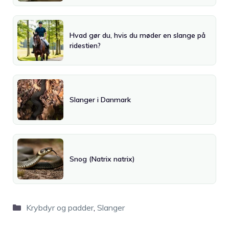
Hvad gør du, hvis du møder en slange på
ridestien?
Slanger i Danmark
Snog (Natrix natrix)
Kategorier
Krybdyr og padder
,
Slanger