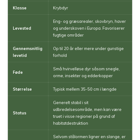
Klasse
Krybdyr
Eng- og græsarealer, skovbryn, haver
Levested
og underskoven i Europa. Favoriserer
fugtige områder
Gennemsnitlig
Op til 20 år eller mere under gunstige
levetid
forhold
Små hvirvelløse dyr såsom snegle,
Føde
orme, insekter og edderkopper
Størrelse
Typisk mellem 35-50 cm i længde
Generelt stabil i sit
udbredelsesområde, men kan være
Status
truet i visse regioner på grund af
habitatdestruktion
Selvom stålormen ligner en slange, er