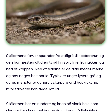
Stålormens farver spænder fra stålgrå til kobberbrun og
den har næsten altid en tynd fin sort linje fra nakken og
ned af kroppen. Ned af siderne er de altid meget mørke
og hos nogen helt sorte. Typisk er unger lysere grå og
deres mønster er generelt skarpere end hos voksne,
hvor farverne kan flyde lidt ud.
Stålormen har en rundere og knap så slank hale som
slanger for eksempel har og de er knap så fleksible i