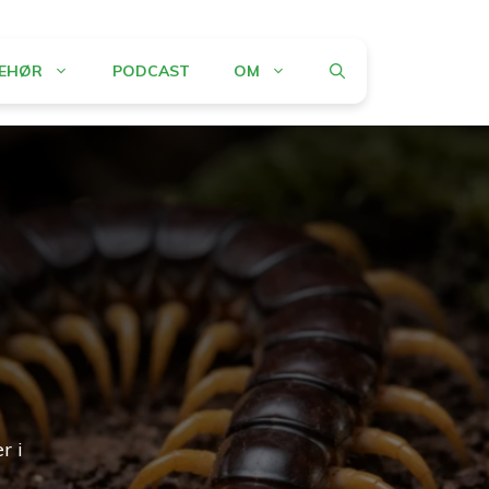
BEHØR
PODCAST
OM
r i