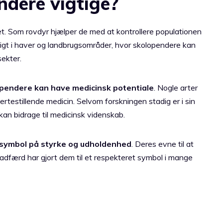
ndere vigtige?
met. Som rovdyr hjælper de med at kontrollere populationen
igt i haver og landbrugsområder, hvor skolopendere kan
sekter.
pendere kan have medicinsk potentiale
. Nogle arter
mertestillende medicin. Selvom forskningen stadig er i sin
kan bidrage til medicinsk videnskab.
symbol på styrke og udholdenhed
. Deres evne til at
gtadfærd har gjort dem til et respekteret symbol i mange