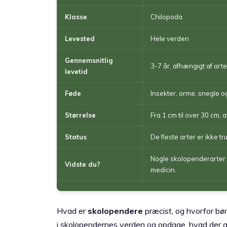
Klasse
Chilopoda
Levested
Hele verden
Gennemsnitlig
3-7 år, afhængigt af art
levetid
Føde
Insekter, orme, snegle 
Størrelse
Fra 1 cm til over 30 cm, 
Status
De fleste arter er ikke 
Nogle skolopenderarter p
Vidste du?
medicin.
Hvad er
skolopendere
præcist, og hvorfor bør 
i skolopendernes verden og opdage, hvad der g