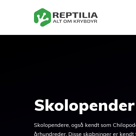
Hop
til
indhold
Skolopender
Skolopendere, også kendt som Chilopoda,
århundreder. Disse skabninger er kendt