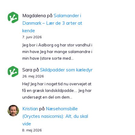
Magdalena
på
Salamander i
Danmark – Lær de 3 arter at
kende
7. juni 2026
Jeg bor i Aalborg og har stor vandhul i
min have.Jeg har mange salamandre i
min have (store sorte med…
Sara
på
Skildpadder som kæledyr
26. maj 2026
Hej! Jeg har i noget tid nu overvejet at
få en græsk landskildpadde…. Jeg har
undersøgt en del om dem…
Kristian
på
Næsehornsbille
(Oryctes nasicornis): Alt, du skal
vide
8. maj 2026