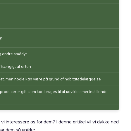
en
og andre smådyr
afhængigt af arten
truet, men nogle kan være på grund af habitatødelæggelse
roducerer gift, som kan bruges til at udvikle smertestillende
vi interessere os for dem? I denne artikel vil vi dykke ned
ør dem så unikke.