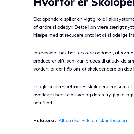
Hvorfor er Skolope
Skolopendere spiller en vigtig rolle i økosyste
af andre skadedyr. Dette kan være særligt nytt
hjælpe med at reducere antallet af skadelige in
Interessant nok har forskere opdaget, at
skolo
producerer gift, som kan bruges til at udvikle s
vorden, er der håb om, at skolopendere en dag 
I nogle kulturer betragtes skolopendere som et
overleve i barske miljøer og deres frygtløse ja
samfund.
Relateret
:
Alt du skal vide om skarnbassen