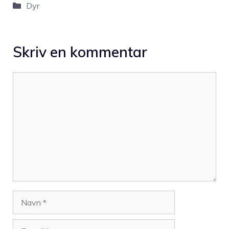
Kategorier
Dyr
Skriv en kommentar
Kommentar
Navn
E-