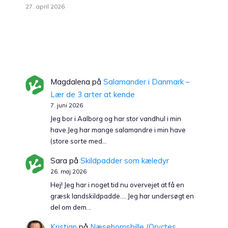
27. april 2026
Magdalena
på
Salamander i Danmark –
Lær de 3 arter at kende
7. juni 2026
Jeg bor i Aalborg og har stor vandhul i min
have.Jeg har mange salamandre i min have
(store sorte med…
Sara
på
Skildpadder som kæledyr
26. maj 2026
Hej! Jeg har i noget tid nu overvejet at få en
græsk landskildpadde…. Jeg har undersøgt en
del om dem…
Kristian
på
Næsehornsbille (Oryctes