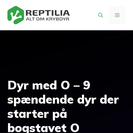
Hop
til
MENU
indhold
Dyr med O – 9
spændende dyr der
starter på
bogstavet O