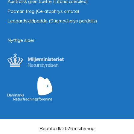
Australsk grøn træfrø (Litoria caerulea)
Pacman frog (Ceratophrys ornata)
Leopardskildpadde (Stigmochelys pardalis)
Nyttige sider
Reptilia.dk 2026 •
sitemap