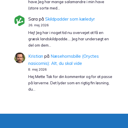
have.Jeg har mange salamandre i min have
(store sorte med…
Sara
på
Skildpadder som kæledyr
26. maj 2026
Hej! Jeg har i noget tid nu overvejet at få en
græsk landskildpadde…. Jeg har undersøgt en
del om dem…
Kristian
på
Næsehornsbille (Oryctes
nasicornis): Alt, du skal vide
8. maj 2026
Hej Mette Tak for din kommentar og for at passe
på larverne. Det lyder som en rigtig fin løsning,
du…