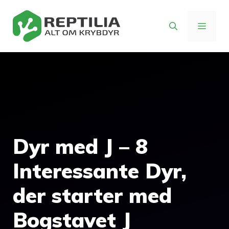
Hop
til
MENU
indhold
Dyr med J – 8
Interessante Dyr,
der starter med
Bogstavet J