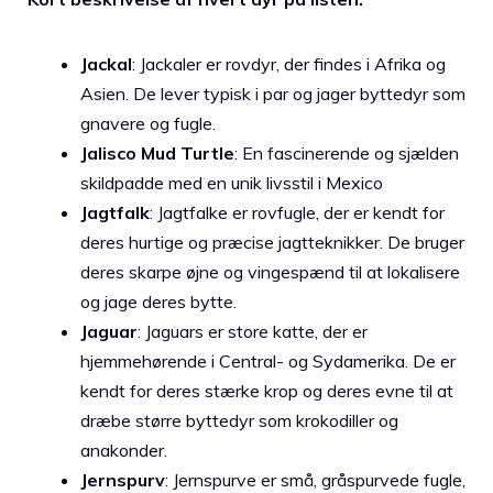
Jackal
: Jackaler er rovdyr, der findes i Afrika og
Asien. De lever typisk i par og jager byttedyr som
gnavere og fugle.
Jalisco Mud Turtle
: En fascinerende og sjælden
skildpadde med en unik livsstil i Mexico
Jagtfalk
: Jagtfalke er rovfugle, der er kendt for
deres hurtige og præcise jagtteknikker. De bruger
deres skarpe øjne og vingespænd til at lokalisere
og jage deres bytte.
Jaguar
: Jaguars er store katte, der er
hjemmehørende i Central- og Sydamerika. De er
kendt for deres stærke krop og deres evne til at
dræbe større byttedyr som krokodiller og
anakonder.
Jernspurv
: Jernspurve er små, gråspurvede fugle,